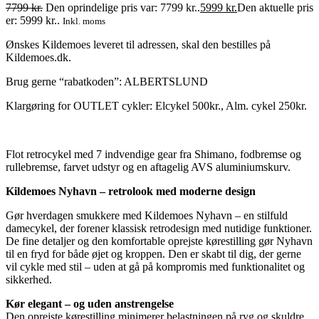
7799
kr.
Den oprindelige pris var: 7799 kr..
5999
kr.
Den aktuelle pris
er: 5999 kr..
Inkl. moms
Ønskes Kildemoes leveret til adressen, skal den bestilles på
Kildemoes.dk.
Brug gerne “rabatkoden”: ALBERTSLUND
Klargøring for OUTLET cykler: Elcykel 500kr., Alm. cykel 250kr.
Flot retrocykel med 7 indvendige gear fra Shimano, fodbremse og
rullebremse, farvet udstyr og en aftagelig AVS aluminiumskurv.
Kildemoes Nyhavn – retrolook med moderne design
Gør hverdagen smukkere med Kildemoes Nyhavn – en stilfuld
damecykel, der forener klassisk retrodesign med nutidige funktioner.
De fine detaljer og den komfortable oprejste kørestilling gør Nyhavn
til en fryd for både øjet og kroppen. Den er skabt til dig, der gerne
vil cykle med stil – uden at gå på kompromis med funktionalitet og
sikkerhed.
Kør elegant – og uden anstrengelse
Den oprejste kørestilling minimerer belastningen på ryg og skuldre