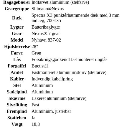
Bagagebærer
Indfarvet aluminium (stelfarve)
Geargruppe
Shimano®Nexus
Spectra X3 punktérhæmmende dæk med 3 mm
Dæk
indlæg, 700×35
Lygter
Batteribaglygte
Gear
Nexus® 7 gear
Model
Nyhavn 837-02
Hjulstørrelse
28″
Farve
Grøn
Lås
Forsikringsgodkendt fastmonteret ringlås
Forgaffel
Buet stål
Andet
Fastmonteret aluminiumskurv (stelfarve)
Kabler
Indvendig kabelføring
Stel
Aluminium
Sadelpind
Aluminium
Skærme
Lakeret aluminium (stelfarve)
Styrfitting
Fast
Frempind
Aluminium, justerbar
Støtteben
Ja
Vægt
18,8