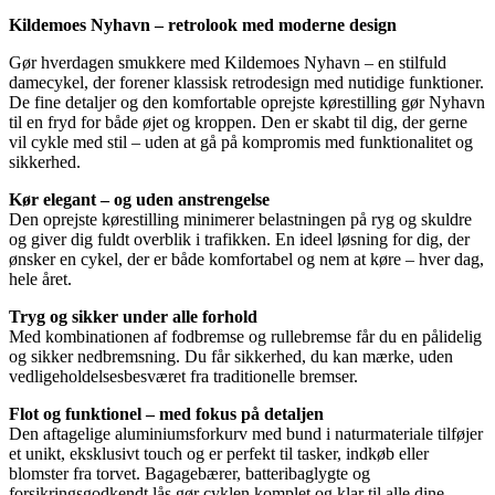
Kildemoes Nyhavn – retrolook med moderne design
Gør hverdagen smukkere med Kildemoes Nyhavn – en stilfuld
damecykel, der forener klassisk retrodesign med nutidige funktioner.
De fine detaljer og den komfortable oprejste kørestilling gør Nyhavn
til en fryd for både øjet og kroppen. Den er skabt til dig, der gerne
vil cykle med stil – uden at gå på kompromis med funktionalitet og
sikkerhed.
Kør elegant – og uden anstrengelse
Den oprejste kørestilling minimerer belastningen på ryg og skuldre
og giver dig fuldt overblik i trafikken. En ideel løsning for dig, der
ønsker en cykel, der er både komfortabel og nem at køre – hver dag,
hele året.
Tryg og sikker under alle forhold
Med kombinationen af fodbremse og rullebremse får du en pålidelig
og sikker nedbremsning. Du får sikkerhed, du kan mærke, uden
vedligeholdelsesbesværet fra traditionelle bremser.
Flot og funktionel – med fokus på detaljen
Den aftagelige aluminiumsforkurv med bund i naturmateriale tilføjer
et unikt, eksklusivt touch og er perfekt til tasker, indkøb eller
blomster fra torvet. Bagagebærer, batteribaglygte og
forsikringsgodkendt lås gør cyklen komplet og klar til alle dine