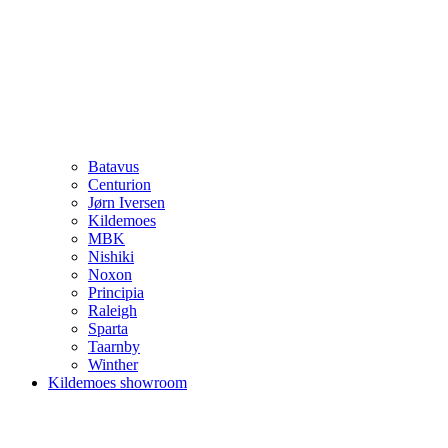
Batavus
Centurion
Jørn Iversen
Kildemoes
MBK
Nishiki
Noxon
Principia
Raleigh
Sparta
Taarnby
Winther
Kildemoes showroom