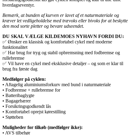
hverdagseventyr.
Bemærk, at bunden af kurven er lavet af et naturmateriale og
kræver let vedligeholdelse med trævoks eller bivoks for at beskytte
den mod sorte pletter og bevare udseendet.
DU SKAL VÆLGE KILDEMOES NYHAVN FORDI DU:
✅ Ønsker en klassisk og komfortabel cykel med moderne
funktionalitet
✅ Har brug for tryg og stabil opbremsning med fodbremse og
rullebremse
✅ Vil have en cykel med eksklusive detaljer – og som er klar til
brug fra første dag
Medfølger på cyklen:
• Aftagelig aluminiumsforkurv med bund i naturmateriale
• Fodbremse + rullebremse for
• Batteribaglygte
• Bagagebærer
• Forsikringsgodkendt lås
• Komfortabel oprejst kørestilling
• Støtteben
Muligheder for tilkøb (medfølger ikke):
• AVS tilbehør