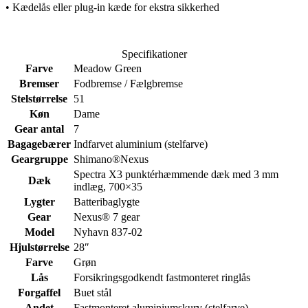
• Kædelås eller plug-in kæde for ekstra sikkerhed
Specifikationer
Farve
Meadow Green
Bremser
Fodbremse / Fælgbremse
Stelstørrelse
51
Køn
Dame
Gear antal
7
Bagagebærer
Indfarvet aluminium (stelfarve)
Geargruppe
Shimano®Nexus
Spectra X3 punktérhæmmende dæk med 3 mm
Dæk
indlæg, 700×35
Lygter
Batteribaglygte
Gear
Nexus® 7 gear
Model
Nyhavn 837-02
Hjulstørrelse
28″
Farve
Grøn
Lås
Forsikringsgodkendt fastmonteret ringlås
Forgaffel
Buet stål
Andet
Fastmonteret aluminiumskurv (stelfarve)