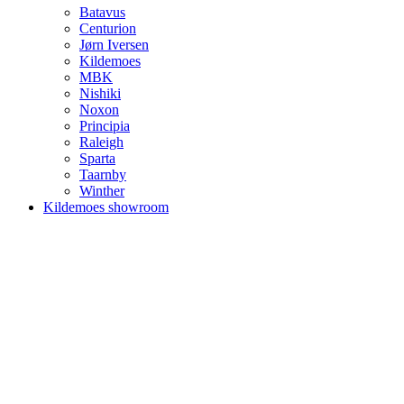
Batavus
Centurion
Jørn Iversen
Kildemoes
MBK
Nishiki
Noxon
Principia
Raleigh
Sparta
Taarnby
Winther
Kildemoes showroom