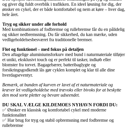
og giver dig fuldt overblik i trafikken. En ideel løsning for dig, der
ønsker en cykel, der er både komfortabel og nem at køre – hver dag,
hele året.
Tryg og sikker under alle forhold
Med kombinationen af fodbremse og rullebremse får du en pålidelig
og sikker nedbremsning. Du får sikkerhed, du kan mærke, uden
vedligeholdelsesbesværet fra traditionelle bremser.
Flot og funktionel – med fokus på detaljen
Den aftagelige aluminiumsforkurv med bund i naturmateriale tilføjer
et unikt, eksklusivt touch og er perfekt til tasker, indkøb eller
blomster fra torvet. Bagagebærer, batteribaglygte og
forsikringsgodkendt lås gør cyklen komplet og klar til alle dine
hverdagseventyr.
Bemærk, at bunden af kurven er lavet af et naturmateriale og
kræver let vedligeholdelse med trævoks eller bivoks for at beskytte
den mod sorte pletter og bevare udseendet.
DU SKAL VÆLGE KILDEMOES NYHAVN FORDI DU:
✅ Ønsker en klassisk og komfortabel cykel med moderne
funktionalitet
✅ Har brug for tryg og stabil opbremsning med fodbremse og
rullebremse