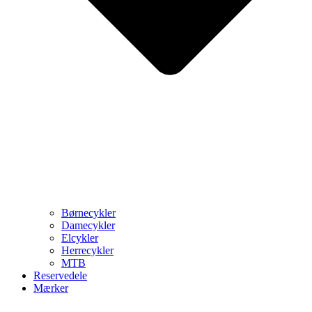
Børnecykler
Damecykler
Elcykler
Herrecykler
MTB
Reservedele
Mærker